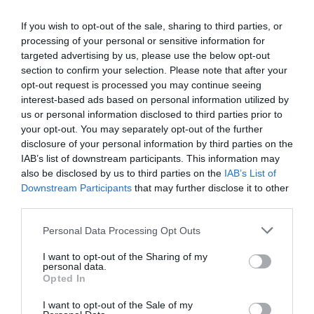
16.10 Helsinki, Viking Cinderella
19.10. Turku, Viking Grace
If you wish to opt-out of the sale, sharing to third parties, or
29.11. Jämsä, Himos Areena
processing of your personal or sensitive information for
30.11. Oulu, Tullisali
targeted advertising by us, please use the below opt-out
section to confirm your selection. Please note that after your
5.12. Seinäjoki, Rytmikorjaamo
opt-out request is processed you may continue seeing
6.12. Turku, Logomo
interest-based ads based on personal information utilized by
7.12. Tampere, Tavara-asema
us or personal information disclosed to third parties prior to
14.12. Helsinki, Tavastia
your opt-out. You may separately opt-out of the further
disclosure of your personal information by third parties on the
20.12. Joensuu, Kerubi
IAB’s list of downstream participants. This information may
21.12. Lahti, Möysä
also be disclosed by us to third parties on the
IAB’s List of
Downstream Participants
that may further disclose it to other
7.3. Espoo, Tapiolasali
third parties.
13.3. Jyväskylä, Lutakko
Personal Data Processing Opt Outs
14.3. Kuopio, Sawohouse
15.3. Savonlinna, House of Olaf
I want to opt-out of the Sharing of my
personal data.
21.3. Turku, Viking Grace
Opted In
28.3. Hämeenlinna, Painohalli
I want to opt-out of the Sale of my
29.3. Kalajoki, Hiekkasärkät