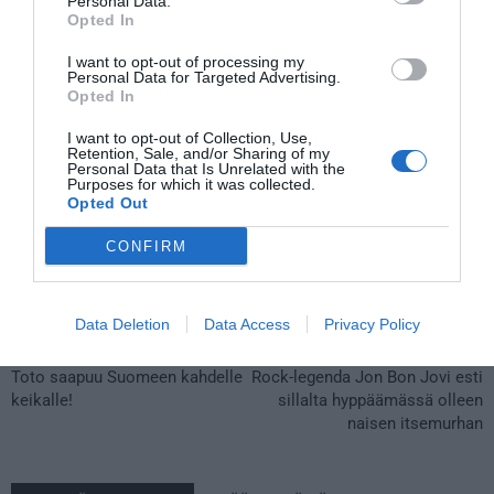
Personal Data.
Opted In
Tsekkaa myös:
Imagine Dragons esiintyy Tallinnassa – tässä
I want to opt-out of processing my
Personal Data for Targeted Advertising.
aikataulu ja liput
Opted In
I want to opt-out of Collection, Use,
Retention, Sale, and/or Sharing of my
Personal Data that Is Unrelated with the
Purposes for which it was collected.
Opted Out
CONFIRM
Data Deletion
Data Access
Privacy Policy
Edellinen artikkeli
Seuraava artikkeli
Toto saapuu Suomeen kahdelle
Rock-legenda Jon Bon Jovi esti
keikalle!
sillalta hyppäämässä olleen
naisen itsemurhan