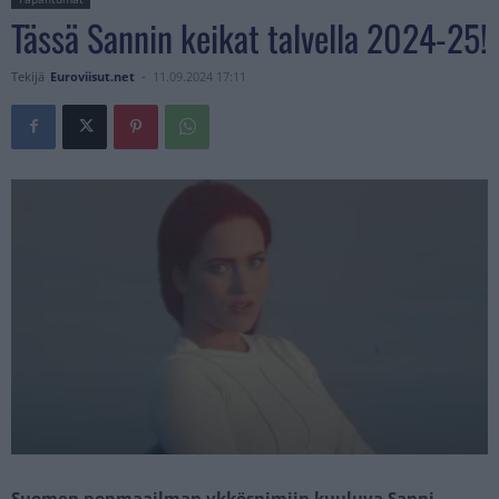
Tässä Sannin keikat talvella 2024-25!
Tekijä
Euroviisut.net
-
11.09.2024 17:11
Suomen popmaailman ykkösnimiin kuuluva Sanni