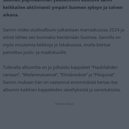
keikkailee aktiivisesti ympäri Suomen syksyn ja talven
aikana.
Sannin viides studioalbumi julkaistaan marraskuussa 2024 ja
artisti lähtee sen kunniaksi kiertämään Suomea. Sannilla on
myös muutamia keikkoja jo lokakuussa, mutta kiertue
painottuu joulu- ja maaliskuulle.
Tulevalta albumilta on jo julkaistu kappaleet ”Haukilahden
rantaan”, ”Mielenmaisemat”, ”Eliniänodote” ja ”Pikajunat”.
Sannin mukaan hän on vastannut ensimmäistä kertaa itse
albumin kaikkien kappaleiden sävellyksistä ja sanoituksista.
Mainos alkaa: