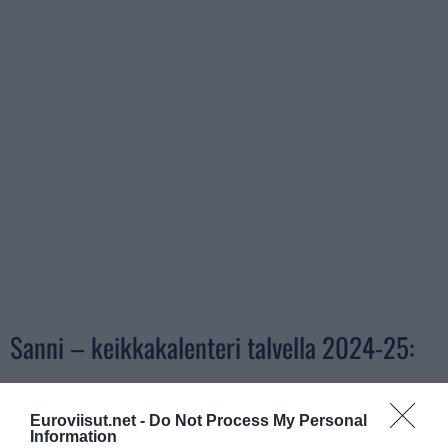
Sanni – keikkakalenteri talvella 2024-25:
11.10. Karkkila, Ruukkirock
Euroviisut.net -
Do Not Process My Personal
13.10. Turku, Viking Grace
Information