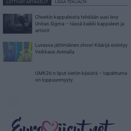
LIITTYVÄT ARTIKKELIT
LISÄÄ TEKIJÄLTÄ
Cheekin kappaleista tehdään uusi levy
Unitas Sigma – tässä kaikki kappaleet ja
artistit
Luvassa jättimäinen show! Käärijä esiintyy
Veikkaus Arenalla
UMK26:n liput vietiin käsistä – tapahtuma
on loppuunmyyty