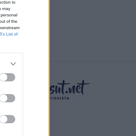
ection to
ou may
 personal
out of the
 downstream
B’s List of