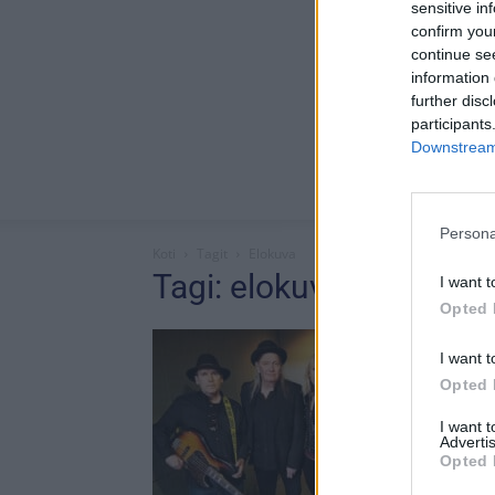
sensitive in
confirm you
continue se
information 
further disc
participants
Downstream 
Persona
Koti
Tagit
Elokuva
Tagi: elokuva
I want t
Opted 
I want t
Opted 
I want 
Advertis
Opted 