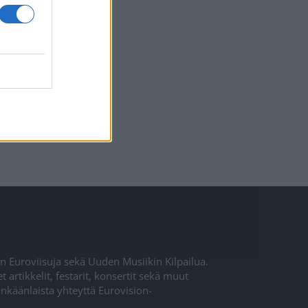
ien Euroviisuja sekä Uuden Musiikin Kilpailua.
rtikkelit, festarit, konsertit sekä muut
inkäänlaista yhteyttä Eurovision-