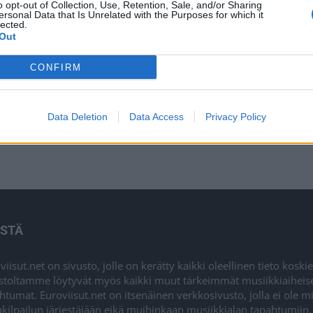
o opt-out of Collection, Use, Retention, Sale, and/or Sharing
ersonal Data that Is Unrelated with the Purposes for which it
-ilta luvassa syksyllä 2024
lected.
Out
CONFIRM
Data Deletion
Data Access
Privacy Policy
ISTÄ
viisut.net on sivusto, jolle on kerätty kaikki oleellinen tieto kosk
stoltamme löytyvät myös kaikki muut tärkeimmät musiikkiaiheiset a
htumat. Euroviisut.net on itsenäinen verkkosivusto, jolla ei ole m
ukilpailun järjestäjään eikä muihinkaan musiikkialan tapahtumiin.