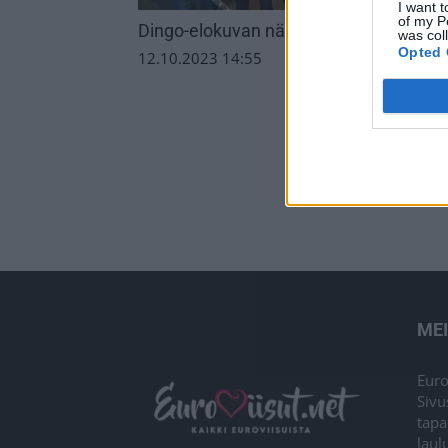
I want t
of my P
Dingo-elokuvan näyttelijöitä julki – ensi
was col
Opted 
12.10.2023 14:55
ME
Euro
Sivu
tapa
laul